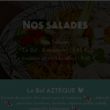
Nos salades
Nos Salades
Le Bol : À emporter : 8,85 €
En livraison et click&collect : 9,45 €
Le Bol AZTÈQUE 🐓
Émincé de poulet rôti sauce curry à l’indienne
, taboulé
, poivrons tricolores, carottes, oignons grillés, salade,
vinaigrette balsamique.