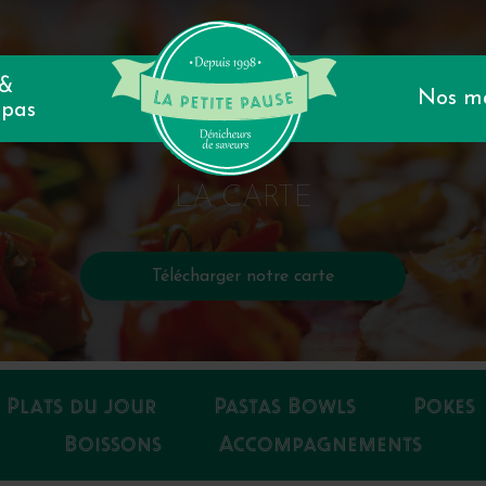
 &
Nos m
epas
LA CARTE
Télécharger notre carte
Plats du jour
Pastas Bowls
Pokes
Boissons
Accompagnements