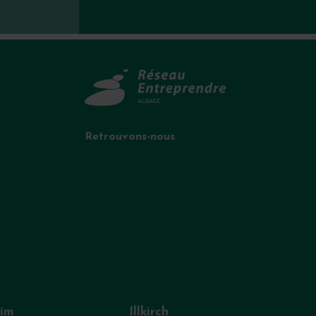
Retrouvons-nous
eim
Illkirch