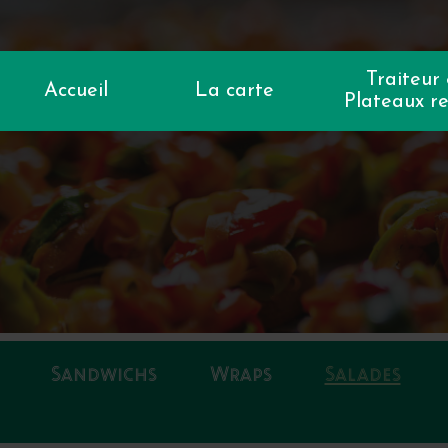
Traiteur
Accueil
La carte
Plateaux r
Sandwichs
Wraps
Salades