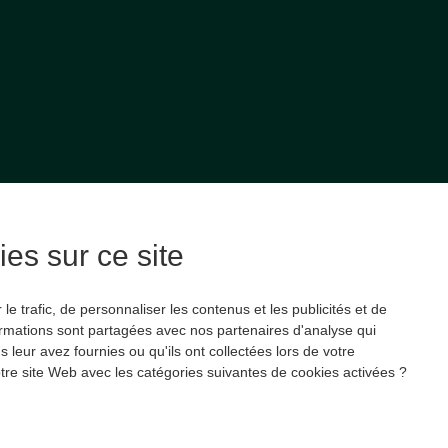
es sur ce site
e trafic, de personnaliser les contenus et les publicités et de
ormations sont partagées avec nos partenaires d'analyse qui
leur avez fournies ou qu'ils ont collectées lors de votre
 notre site Web avec les catégories suivantes de cookies activées ?
pause.fr
with ❤ by
Wooz’up
-
Mentions légales
-
Politique de confid